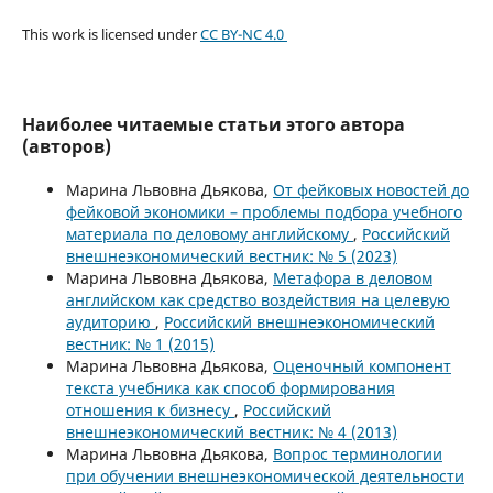
This work is licensed under
CC BY-NC 4.0
Наиболее читаемые статьи этого автора
(авторов)
Марина Львовна Дьякова,
От фейковых новостей до
фейковой экономики – проблемы подбора учебного
материала по деловому английскому
,
Российский
внешнеэкономический вестник: № 5 (2023)
Марина Львовна Дьякова,
Метафора в деловом
английском как средство воздействия на целевую
аудиторию
,
Российский внешнеэкономический
вестник: № 1 (2015)
Марина Львовна Дьякова,
Оценочный компонент
текста учебника как способ формирования
отношения к бизнесу
,
Российский
внешнеэкономический вестник: № 4 (2013)
Марина Львовна Дьякова,
Вопрос терминологии
при обучении внешнеэкономической деятельности