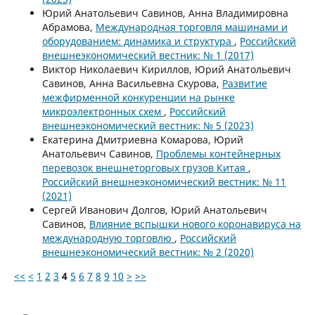
Юрий Анатольевич Савинов, Анна Владимировна
Абрамова,
Международная торговля машинами и
оборудованием: динамика и структура
,
Российский
внешнеэкономический вестник: № 1 (2017)
Виктор Николаевич Кириллов, Юрий Анатольевич
Савинов, Анна Васильевна Скурова,
Развитие
межфирменной конкуренции на рынке
микроэлектронных схем
,
Российский
внешнеэкономический вестник: № 5 (2023)
Екатерина Дмитриевна Комарова, Юрий
Анатольевич Савинов,
Проблемы контейнерных
перевозок внешнеторговых грузов Китая
,
Российский внешнеэкономический вестник: № 11
(2021)
Сергей Иванович Долгов, Юрий Анатольевич
Савинов,
Влияние вспышки нового коронавируса на
международную торговлю
,
Российский
внешнеэкономический вестник: № 2 (2020)
<<
<
1
2
3
4
5
6
7
8
9
10
>
>>