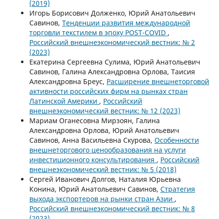
(2019)
Игорь Борисович Долженко, Юрий Анатольевич
Савинов,
Тенденции развития международной
торговли текстилем в эпоху POST-COVID
,
Российский внешнеэкономический вестник: № 2
(2023)
Екатерина Сергеевна Сулима, Юрий Анатольевич
Савинов, Галина Александровна Орлова, Таисия
Александровна Бреус,
Расширение внешнеторговой
активности российских фирм на рынках стран
Латинской Америки
,
Российский
внешнеэкономический вестник: № 12 (2023)
Мариам Оганесовна Мирзоян, Галина
Александровна Орлова, Юрий Анатольевич
Савинов, Анна Васильевна Скурова,
Особенности
внешнеторгового ценообразования на услуги
инвестиционного консультирования
,
Российский
внешнеэкономический вестник: № 5 (2018)
Сергей Иванович Долгов, Наталия Юрьевна
Конина, Юрий Анатольевич Савинов,
Стратегия
выхода экспортеров на рынки стран Азии
,
Российский внешнеэкономический вестник: № 8
(2023)