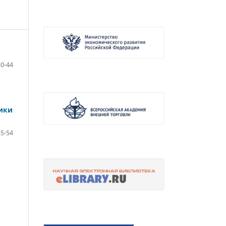
30-44
лики
45-54