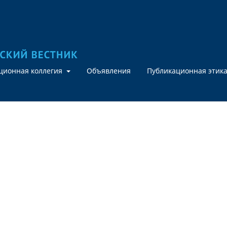
кционная коллегия
Объявления
Публикационная этик