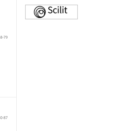
68-79
80-87