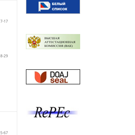
7-17
18-29
55-67