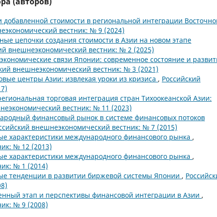
ра (авторов)
 добавленной стоимости в региональной интеграции Восточно
еэкономический вестник: № 9 (2024)
ные цепочки создания стоимости в Азии на новом этапе
ий внешнеэкономический вестник: № 2 (2025)
кономические связи Японии: современное состояние и развит
кий внешнеэкономический вестник: № 3 (2021)
вые центры Азии: извлекая уроки из кризиса
,
Российский
7)
егиональная торговая интеграция стран Тихоокеанской Азии:
неэкономический вестник: № 11 (2023)
ародный финансовый рынок в системе финансовых потоков
ссийский внешнеэкономический вестник: № 7 (2015)
ые характеристики международного финансового рынка
,
к: № 12 (2013)
ые характеристики международного финансового рынка
,
к: № 1 (2014)
ые тенденции в развитии биржевой системы Японии
,
Российск
8)
нный этап и перспективы финансовой интеграции в Азии
,
к: № 9 (2008)