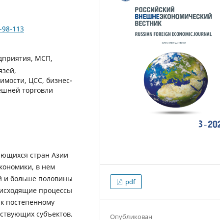
-98-113
дприятия, МСП,
язей,
имости, ЦСС, бизнес-
ешней торговли
ающихся стран Азии
кономики, в нем
й и больше половины
pdf
оисходящие процессы
 к постепенному
йствующих субъектов.
Опубликован