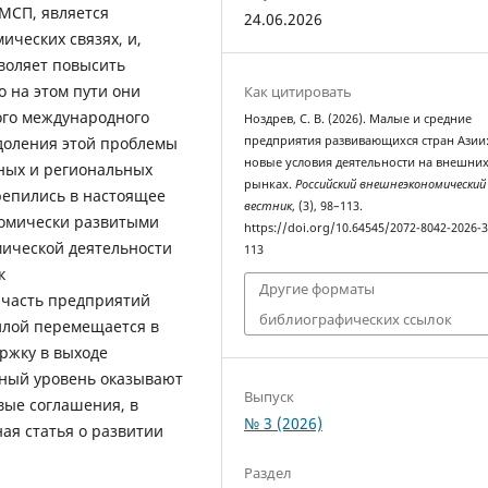
 МСП, является
24.06.2026
ческих связях, и,
зволяет повысить
о на этом пути они
Как цитировать
ого международного
Ноздрев, С. В. (2026). Малые и средние
доления этой проблемы
предприятия развивающихся стран Азии
новые условия деятельности на внешни
ьных и региональных
рынках.
Российский внешнеэкономический
репились в настоящее
вестник
, (3), 98–113.
номически развитыми
https://doi.org/10.64545/2072-8042-2026-3
мической деятельности
113
к
Другие форматы
 часть предприятий
библиографических ссылок
илой перемещается в
ржку в выходе
ный уровень оказывают
Выпуск
вые соглашения, в
№ 3 (2026)
ая статья о развитии
Раздел