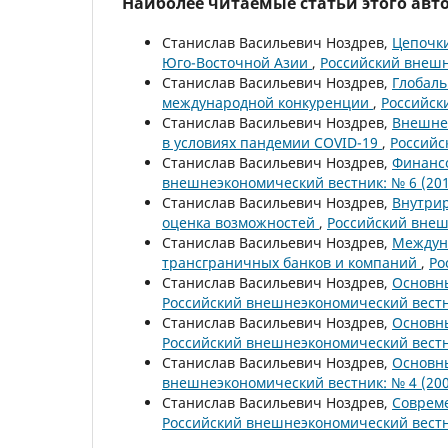
Наиболее читаемые статьи этого авто
Станислав Васильевич Ноздрев,
Цепочки
Юго-Восточной Азии
,
Российский внешн
Станислав Васильевич Ноздрев,
Глобаль
международной конкуренции
,
Российск
Станислав Васильевич Ноздрев,
Внешнеэ
в условиях пандемии COVID-19
,
Российс
Станислав Васильевич Ноздрев,
Финансо
внешнеэкономический вестник: № 6 (201
Станислав Васильевич Ноздрев,
Внутрир
оценка возможностей
,
Российский внеш
Станислав Васильевич Ноздрев,
Междун
трансграничных банков и компаний
,
Ро
Станислав Васильевич Ноздрев,
Основн
Российский внешнеэкономический вестни
Станислав Васильевич Ноздрев,
Основн
Российский внешнеэкономический вестни
Станислав Васильевич Ноздрев,
Основн
внешнеэкономический вестник: № 4 (200
Станислав Васильевич Ноздрев,
Совреме
Российский внешнеэкономический вестни