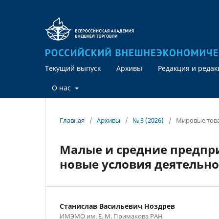
Текущий выпуск
Архивы
Редакция и реда
О нас
Главная
/
Архивы
/
№ 3 (2026)
/
Мировые тов
Малые и средние предпр
новые условия деятельн
Станислав Васильевич Ноздрев
ИМЭМО им. Е. М. Примакова РАН