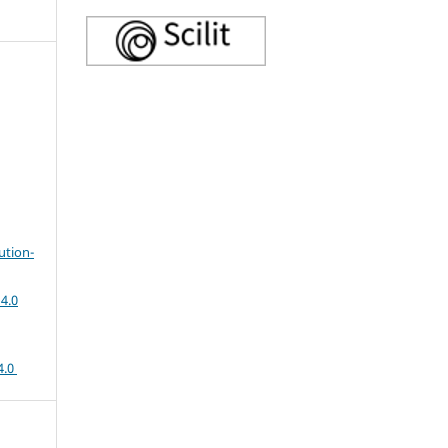
ution-
4.0
4.0