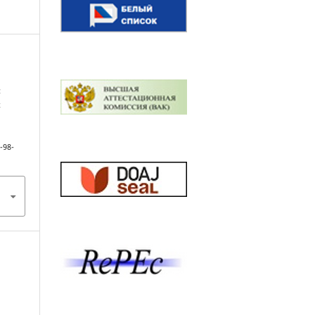
:
х
-98-