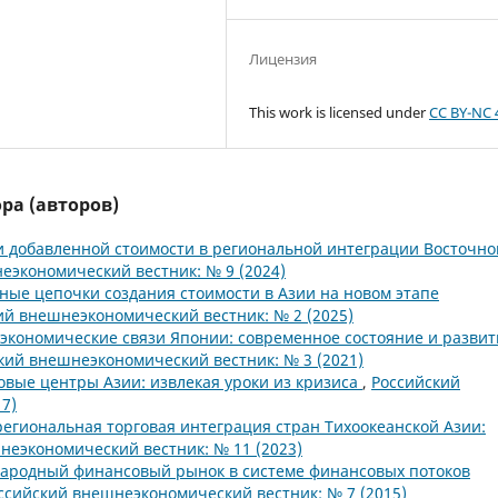
Лицензия
This work is licensed under
CC BY-NC 
ра (авторов)
 добавленной стоимости в региональной интеграции Восточно
еэкономический вестник: № 9 (2024)
ные цепочки создания стоимости в Азии на новом этапе
ий внешнеэкономический вестник: № 2 (2025)
кономические связи Японии: современное состояние и развит
кий внешнеэкономический вестник: № 3 (2021)
вые центры Азии: извлекая уроки из кризиса
,
Российский
7)
егиональная торговая интеграция стран Тихоокеанской Азии:
неэкономический вестник: № 11 (2023)
ародный финансовый рынок в системе финансовых потоков
ссийский внешнеэкономический вестник: № 7 (2015)