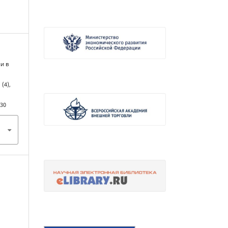
ии в
, (4),
430