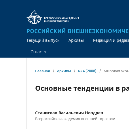
Текущий выпуск
Архивы
Редакция и реда
О нас
Главная
/
Архивы
/
№ 4 (2008)
/
Мировая эко
Основные тенденции в р
Станислав Васильевич Ноздрев
Всероссийская академия внешней торговли