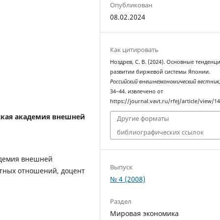
Опубликован
08.02.2024
Как цитировать
Ноздрев, С. В. (2024). Основные тенденц
развитии биржевой системы Японии.
Российский внешнеэкономический вестник
34–44. извлечено от
https://journal.vavt.ru/rfej/article/view/1
ская академия внешней
Другие форматы
библиографических ссылок
адемия внешней
Выпуск
итных отношений, доцент
№ 4 (2008)
Раздел
Мировая экономика