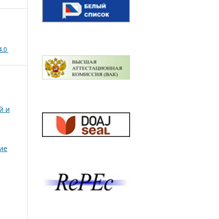
4.0
й и
ие