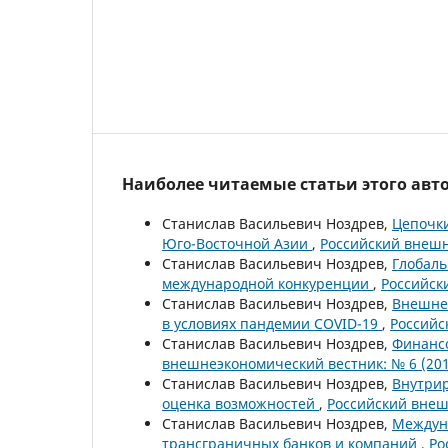
Наиболее читаемые статьи этого авто
Станислав Васильевич Ноздрев,
Цепочки
Юго-Восточной Азии
,
Российский внешн
Станислав Васильевич Ноздрев,
Глобаль
международной конкуренции
,
Российск
Станислав Васильевич Ноздрев,
Внешнеэ
в условиях пандемии COVID-19
,
Российс
Станислав Васильевич Ноздрев,
Финансо
внешнеэкономический вестник: № 6 (201
Станислав Васильевич Ноздрев,
Внутрир
оценка возможностей
,
Российский внеш
Станислав Васильевич Ноздрев,
Междун
трансграничных банков и компаний
,
Ро