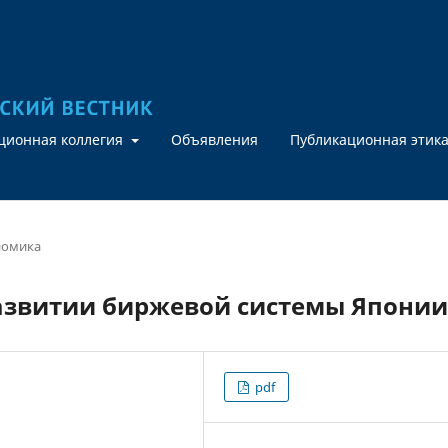
кционная коллегия
Объявления
Публикационная этик
номика
азвитии биржевой системы Японии
pdf