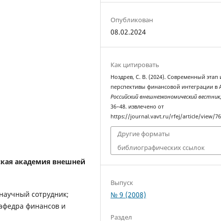
Опубликован
08.02.2024
Как цитировать
Ноздрев, С. В. (2024). Современный этап 
перспективы финансовой интеграции в 
Российский внешнеэкономический вестник
36–48. извлечено от
https://journal.vavt.ru/rfej/article/view/7
Другие форматы
библиографических ссылок
ская академия внешней
Выпуск
научный сотрудник;
№ 9 (2008)
кафедра финансов и
Раздел