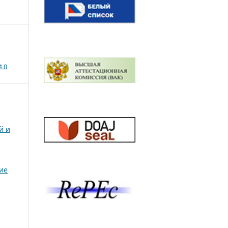
4.0
й и
ие