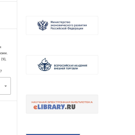
и
Азии.
, (9),
67