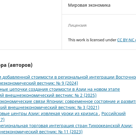
Мировая экономика
Лицензия
This work is licensed under
CC BY-NC 
ра (авторов)
 добавленной стоимости в региональной интеграции Восточно
еэкономический вестник: № 9 (2024)
ные цепочки создания стоимости в Азии на новом этапе
ий внешнеэкономический вестник: № 2 (2025)
кономические связи Японии: современное состояние и развит
кий внешнеэкономический вестник: № 3 (2021)
вые центры Азии: извлекая уроки из кризиса
,
Российский
7)
егиональная торговая интеграция стран Тихоокеанской Азии:
неэкономический вестник: № 11 (2023)