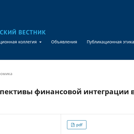
кционная коллегия
Объявления
Публикационная этик
номика
спективы финансовой интеграции 
pdf