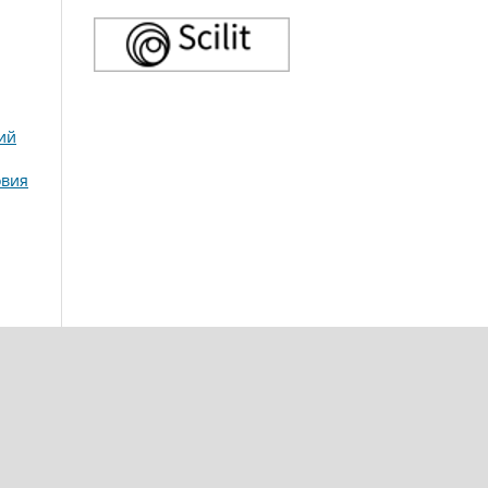
ий
овия