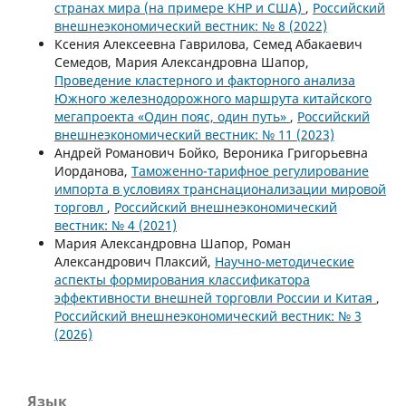
странах мира (на примере КНР и США)
,
Российский
внешнеэкономический вестник: № 8 (2022)
Ксения Алексеевна Гаврилова, Сeмед Абакаевич
Семедов, Мария Александровна Шапор,
Проведение кластерного и факторного анализа
Южного железнодорожного маршрута китайского
мегапроекта «Один пояс, один путь»
,
Российский
внешнеэкономический вестник: № 11 (2023)
Андрей Романович Бойко, Вероника Григорьевна
Иорданова,
Таможенно-тарифное регулирование
импорта в условиях транснационализации мировой
торговл
,
Российский внешнеэкономический
вестник: № 4 (2021)
Мария Александровна Шапор, Роман
Александрович Плаксий,
Научно-методические
аспекты формирования классификатора
эффективности внешней торговли России и Китая
,
Российский внешнеэкономический вестник: № 3
(2026)
Язык