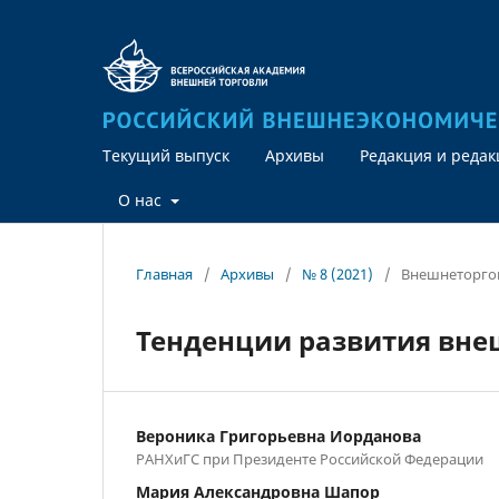
Текущий выпуск
Архивы
Редакция и реда
О нас
Главная
/
Архивы
/
№ 8 (2021)
/
Внешнеторгов
Тенденции развития внеш
Вероника Григорьевна Иорданова
РАНХиГС при Президенте Российской Федерации
Мария Александровна Шапор