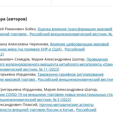
ра (авторов)
ей Романович Бойко,
Оценка влияния трансформации мировой
варной торговли
,
Российский внешнеэкономический вестник: №
лана Алексеевна Черенкова,
Влияние цифровизации мировой
ранах мира (на примере КНР и США)
,
Российский
2)
бакаевич Семедов, Мария Александровна Шапор,
Проведение
ого железнодорожного маршрута китайского мегапроекта «Оди
номический вестник: № 11 (2023)
горьевна Иорданова,
Таможенно-тарифное регулирование
ии мировой торговл
,
Российский внешнеэкономический вестни
 Григорьевна Иорданова, Мария Александровна Шапор,
мии COVID-19 на внешнюю торговлю новых индустриальных ст
ешнеэкономический вестник: № 5 (2022)
ександрович Плаксий,
Научно-методические аспекты
вности внешней торговли России и Китая
,
Российский