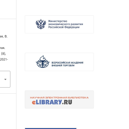
я, В.
тая.
, (8),
-2021-