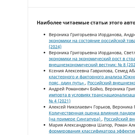
Наиболее читаемые статьи этого авто
Вероника Григорьевна Иорданова, Андр
экономики на состояние российской то
(2024)
Вероника Григорьевна Иорданова, Свет
экономики на экономический рост в ст
внешнеэкономический вестник: № 8 (202
Ксения Алексеевна Гаврилова, Сeмед А
кластерного и факторного анализа Южн
пояс, один путь»
,
Российский внешнеэко
Андрей Романович Бойко, Вероника Гри
импорта в условиях транснационализац
№ 4 (2021)
Алексей Николаевич Горьков, Вероника
Количественная оценка влияния панде
(на примере Сингапура)
,
Российский вн
Мария Александровна Шапор, Роман Ал
формирования классификатора эффекти