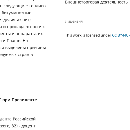
Внешнеторговая деятельность
ть следующие: топливо
, битуминозные
зделия из них;
Лицензия
ы и принадлежности к
менты и аппараты, их
This work is licensed under
CC BY-NC 
а и Пааше. На
ыли выделены причины
едуемых стран в
 при Президенте
денте Российской
ого, 82) - доцент