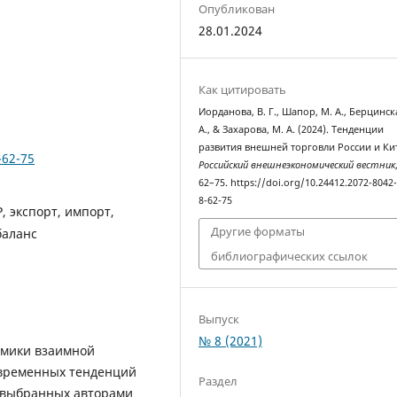
Опубликован
28.01.2024
Как цитировать
Иорданова, В. Г., Шапор, М. А., Берцинска
А., & Захарова, М. А. (2024). Тенденции
развития внешней торговли России и Ки
-62-75
Российский внешнеэкономический вестник
62–75. https://doi.org/10.24412.2072-8042
8-62-75
, экспорт, импорт,
Другие форматы
баланс
библиографических ссылок
Выпуск
№ 8 (2021)
амики взаимной
овременных тенденций
Раздел
и выбранных авторами