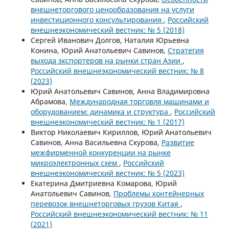
внешнеторгового ценообразования на услуги
инвестиционного консультирования
,
Российский
внешнеэкономический вестник: № 5 (2018)
Сергей Иванович Долгов, Наталия Юрьевна
Конина, Юрий Анатольевич Савинов,
Стратегия
выхода экспортеров на рынки стран Азии
,
Российский внешнеэкономический вестник: № 8
(2023)
Юрий Анатольевич Савинов, Анна Владимировна
Абрамова,
Международная торговля машинами и
оборудованием: динамика и структура
,
Российский
внешнеэкономический вестник: № 1 (2017)
Виктор Николаевич Кириллов, Юрий Анатольевич
Савинов, Анна Васильевна Скурова,
Развитие
межфирменной конкуренции на рынке
микроэлектронных схем
,
Российский
внешнеэкономический вестник: № 5 (2023)
Екатерина Дмитриевна Комарова, Юрий
Анатольевич Савинов,
Проблемы контейнерных
перевозок внешнеторговых грузов Китая
,
Российский внешнеэкономический вестник: № 11
(2021)