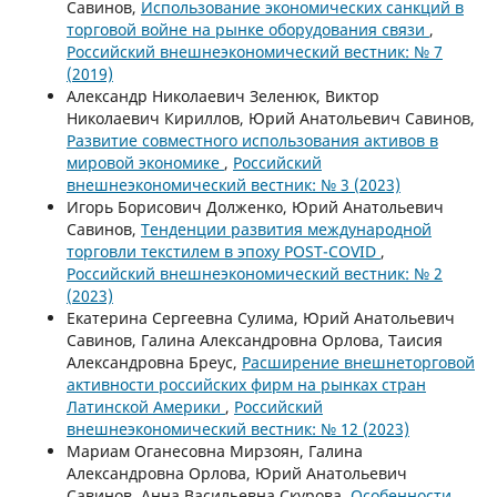
Савинов,
Использование экономических санкций в
торговой войне на рынке оборудования связи
,
Российский внешнеэкономический вестник: № 7
(2019)
Александр Николаевич Зеленюк, Виктор
Николаевич Кириллов, Юрий Анатольевич Савинов,
Развитие совместного использования активов в
мировой экономике
,
Российский
внешнеэкономический вестник: № 3 (2023)
Игорь Борисович Долженко, Юрий Анатольевич
Савинов,
Тенденции развития международной
торговли текстилем в эпоху POST-COVID
,
Российский внешнеэкономический вестник: № 2
(2023)
Екатерина Сергеевна Сулима, Юрий Анатольевич
Савинов, Галина Александровна Орлова, Таисия
Александровна Бреус,
Расширение внешнеторговой
активности российских фирм на рынках стран
Латинской Америки
,
Российский
внешнеэкономический вестник: № 12 (2023)
Мариам Оганесовна Мирзоян, Галина
Александровна Орлова, Юрий Анатольевич
Савинов, Анна Васильевна Скурова,
Особенности