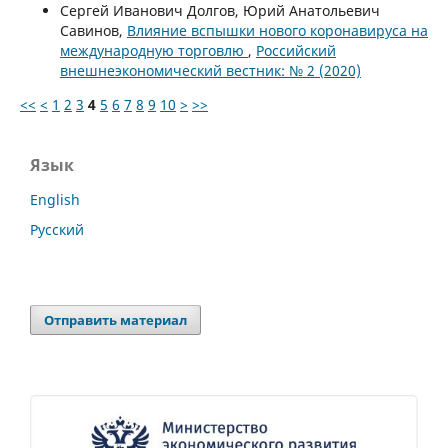
Сергей Иванович Долгов, Юрий Анатольевич
Савинов,
Влияние вспышки нового коронавируса на
международную торговлю
,
Российский
внешнеэкономический вестник: № 2 (2020)
<<
<
1
2
3
4
5
6
7
8
9
10
>
>>
Язык
English
Русский
Отправить материал