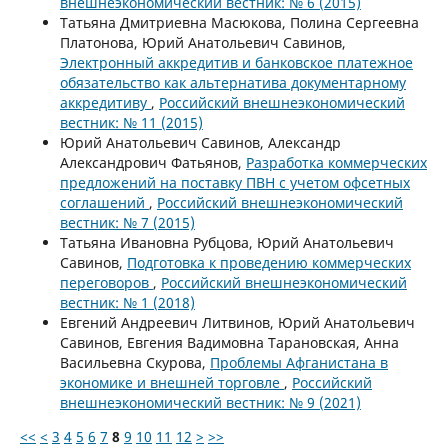
внешнеэкономический вестник: № 6 (2015)
Татьяна Дмитриевна Масюкова, Полина Сергеевна
Платонова, Юрий Анатольевич Савинов,
Электронный аккредитив и банковское платежное
обязательство как альтернатива документарному
аккредитиву
,
Российский внешнеэкономический
вестник: № 11 (2015)
Юрий Анатольевич Савинов, Александр
Александрович Фатьянов,
Разработка коммерческих
предложений на поставку ПВН с учетом офсетных
соглашений
,
Российский внешнеэкономический
вестник: № 7 (2015)
Татьяна Ивановна Рубцова, Юрий Анатольевич
Савинов,
Подготовка к проведению коммерческих
переговоров
,
Российский внешнеэкономический
вестник: № 1 (2018)
Евгений Андреевич Литвинов, Юрий Анатольевич
Савинов, Евгения Вадимовна Тарановская, Анна
Васильевна Скурова,
Проблемы Афганистана в
экономике и внешней торговле
,
Российский
внешнеэкономический вестник: № 9 (2021)
<<
<
3
4
5
6
7
8
9
10
11
12
>
>>