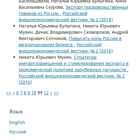
Басилашвили, Наталья Юрьевна Булыгина, Анна
Васильевна Скурова,
Экспорт продовольственных
товаров из России
,
Российский
внешнеэкономический вестник: № 2 (2018)
Наталья Юрьевна Булыгина, Никита Юрьевич
Мухин, Денис Владимирович Скоморохов, Андрей
Викторович Сотников,
Повысить роль России в
международном бизнесе
,
Российский
внешнеэкономический вестник: № 2 (2016)
Никита Юрьевич Мухин,
Стратегии
импортозамещения и стимулирования экспорта в
экономической политике зарубежных государств
,
Российский внешнеэкономический вестник: № 2
(2016)
<<
<
6
7
8
9
10
11
12
>
>>
Язык
English
Русский