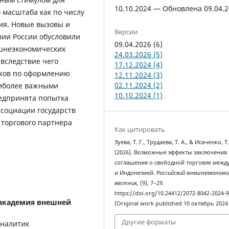
10.10.2024 — Обновлена 09.04.
 масштаба как по числу
ния. Новые вызовы и
Версии
нии России обусловили
09.04.2026 (6)
шнеэкономических
24.03.2026 (5)
 вследствие чего
17.12.2024 (4)
еков по оформлению
12.11.2024 (3)
02.11.2024 (2)
аиболее важными
10.10.2024 (1)
редпринята попытка
социации государств
 торгового партнера
Как цитировать
Зуева, Т. Г., Трудаева, Т. А., & Исаченко, Т
(2026). Возможные эффекты заключения
соглашения о свободной торговле межд
и Индонезией.
Российский внешнеэкономи
вестник
, (9), 7–29.
https://doi.org/10.24412/2072-8042-2024-9
 академия внешней
(Original work published 10 октябрь 2024 
Другие форматы
аналитик