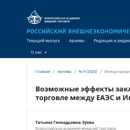
Текущий выпуск
Архивы
Редакция и реда
О нас
Главная
/
Архивы
/
№ 9 (2024)
/
Международн
Возможные эффекты закл
торговле между ЕАЭС и 
Татьяна Геннадьевна Зуева
Всероссийская академия внешней торговли