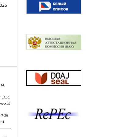
2026
. М.
у ЕАЭС
ческий
-7-29
г.)