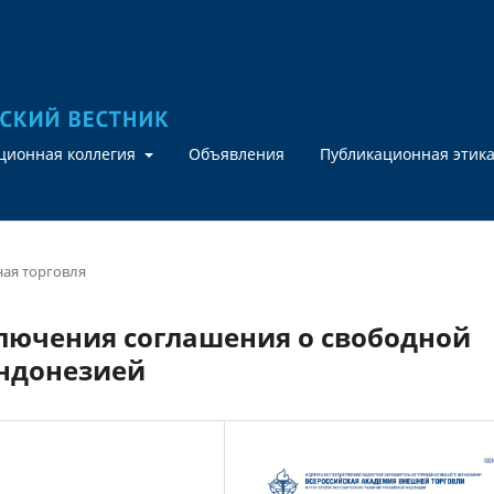
кционная коллегия
Объявления
Публикационная этик
ая торговля
ючения соглашения о свободной
Индонезией