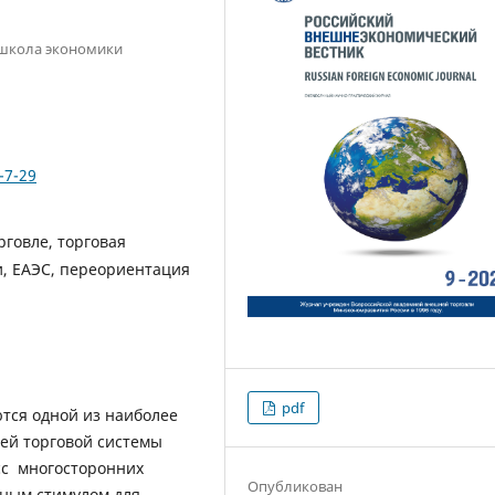
 школа экономики
-7-29
рговле, торговая
и, ЕАЭС, переориентация
pdf
ются одной из наиболее
ей торговой системы
сс многосторонних
Опубликован
ным стимулом для