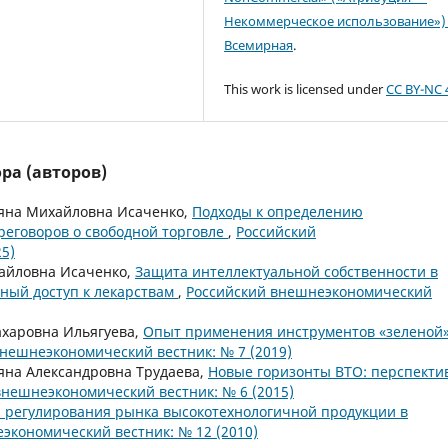
Некоммерческое использование») 
Всемирная
.
This work is licensed under
CC BY-NC 
ра (авторов)
ьяна Михайловна Исаченко,
Подходы к определению
реговоров о свободной торговле
,
Российский
5)
хайловна Исаченко,
Защита интеллектуальной собственности в
ьный доступ к лекарствам
,
Российский внешнеэкономический
ахаровна Ильягуева,
Опыт применения инструментов «зеленой
нешнеэкономический вестник: № 7 (2019)
яна Александровна Трудаева,
Новые горизонты ВТО: перспекти
внешнеэкономический вестник: № 6 (2015)
 регулирования рынка высокотехнологичной продукции в
экономический вестник: № 12 (2010)