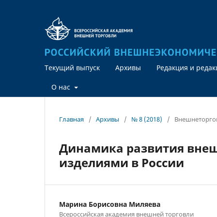
Текущий выпуск
Архивы
Редакция и реда
О нас
Главная
/
Архивы
/
№ 8 (2018)
/
Внешнеторгов
Динамика развития внеш
изделиями в России
Марина Борисовна Миляева
Всероссийская академия внешней торговли