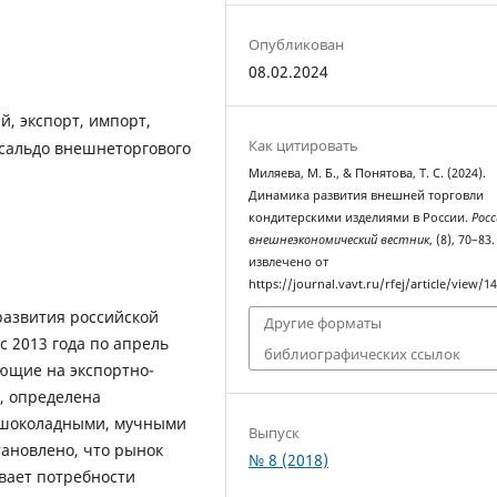
Опубликован
08.02.2024
й, экспорт, импорт,
Как цитировать
 сальдо внешнеторгового
Миляева, М. Б., & Понятова, Т. С. (2024).
Динамика развития внешней торговли
кондитерскими изделиями в России.
Росс
внешнеэкономический вестник
, (8), 70–83.
извлечено от
https://journal.vavt.ru/rfej/article/view/1
развития российской
Другие форматы
 2013 года по апрель
библиографических ссылок
ющие на экспортно-
, определена
и шоколадными, мучными
Выпуск
ановлено, что рынок
№ 8 (2018)
вает потребности