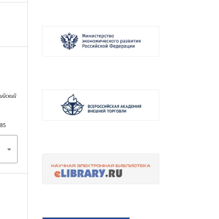
ийский
485