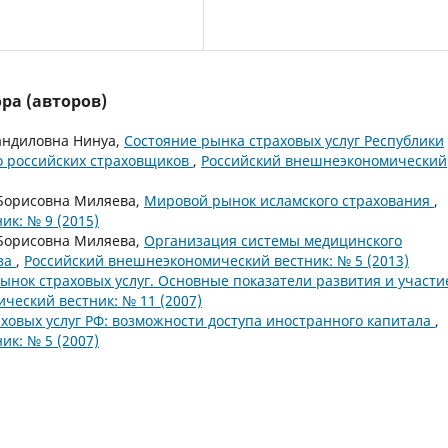
ра (авторов)
андиловна Нинуа,
Состояние рынка страховых услуг Республики
о российских страховщиков
,
Российский внешнеэкономический
 Борисовна Миляева,
Мировой рынок исламского страхования
,
к: № 9 (2015)
 Борисовна Миляева,
Организация системы медицинского
юза
,
Российский внешнеэкономический вестник: № 5 (2013)
нок страховых услуг. Основные показатели развития и участи
ческий вестник: № 11 (2007)
ховых услуг РФ: возможности доступа иностранного капитала
,
к: № 5 (2007)