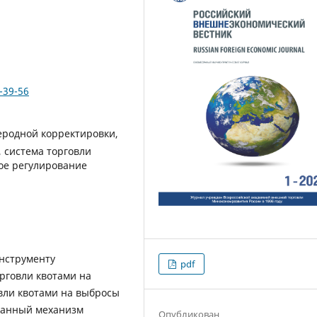
-39-56
еродной корректировки,
, система торговли
ное регулирование
нструменту
pdf
орговли квотами на
вли квотами на выбросы
 данный механизм
Опубликован