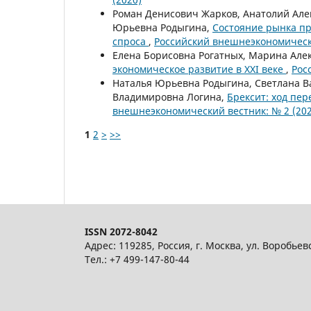
Роман Денисович Жарков, Анатолий Але
Юрьевна Родыгина,
Состояние рынка пр
спроса
,
Российский внешнеэкономически
Елена Борисовна Рогатных, Марина Але
экономическое развитие в ХХI веке
,
Рос
Наталья Юрьевна Родыгина, Светлана В
Владимировна Логина,
Брексит: ход пе
внешнеэкономический вестник: № 2 (202
1
2
>
>>
ISSN 2072-8042
Адрес: 119285, Россия, г. Москва, ул. Воробьев
Тел.: +7 499-147-80-44