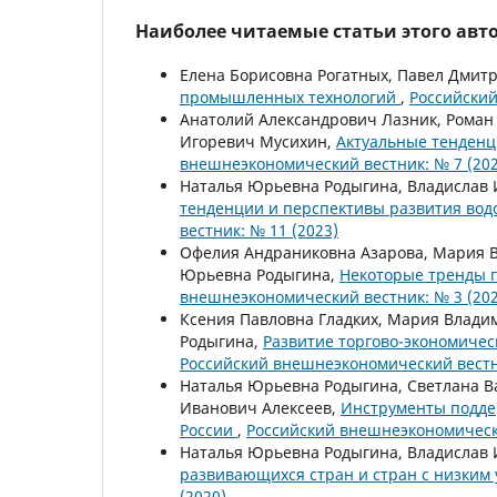
Наиболее читаемые статьи этого авто
Елена Борисовна Рогатных, Павел Дмит
промышленных технологий
,
Российский
Анатолий Александрович Лазник, Роман
Игоревич Мусихин,
Актуальные тенденц
внешнеэкономический вестник: № 7 (202
Наталья Юрьевна Родыгина, Владислав 
тенденции и перспективы развития вод
вестник: № 11 (2023)
Офелия Андраниковна Азарова, Мария В
Юрьевна Родыгина,
Некоторые тренды г
внешнеэкономический вестник: № 3 (202
Ксения Павловна Гладких, Мария Влади
Родыгина,
Развитие торгово-экономичес
Российский внешнеэкономический вестни
Наталья Юрьевна Родыгина, Светлана В
Иванович Алексеев,
Инструменты поддер
России
,
Российский внешнеэкономически
Наталья Юрьевна Родыгина, Владислав
развивающихся стран и стран с низким
(2020)