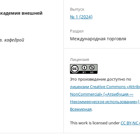
Выпуск
академия внешней
№ 1 (2024)
Раздел
Международная торговля
в. кафедрой
Лицензия
Это произведение доступно по
лицензии Creative Commons «Attrib
NonCommercial» («Атрибуция —
Некоммерческое использование») 
Всемирная
.
This work is licensed under
CC BY-NC 