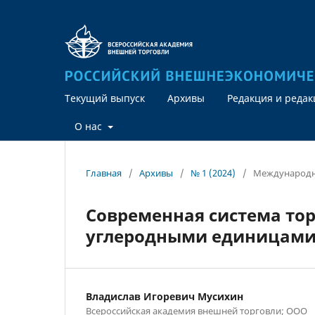
Текущий выпуск
Архивы
Редакция и реда
О нас
Главная
/
Архивы
/
№ 1 (2024)
/
Международн
Современная система тор
углеродными единицам
Владислав Игоревич Мусихин
Всероссийская академия внешней торговли; ООО