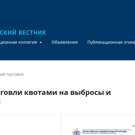
кционная коллегия
Объявления
Публикационная этик
ая торговля
говли квотами на выбросы и
и