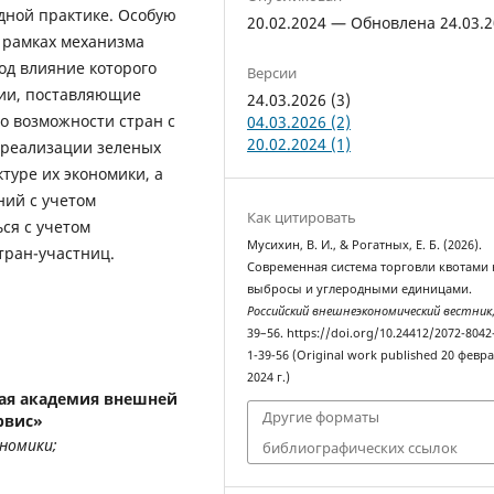
дной практике. Особую
20.02.2024 — Обновлена 24.03.
 рамках механизма
од влияние которого
Версии
нии, поставляющие
24.03.2026 (3)
о возможности стран с
04.03.2026 (2)
20.02.2024 (1)
 реализации зеленых
туре их экономики, а
ий с учетом
Как цитировать
ся с учетом
Мусихин, В. И., & Рогатных, Е. Б. (2026).
тран-участниц.
Современная система торговли квотами 
выбросы и углеродными единицами.
Российский внешнеэкономический вестник
39–56. https://doi.org/10.24412/2072-8042
1-39-56 (Original work published 20 февр
2024 г.)
ая академия внешней
Другие форматы
рвис»
номики;
библиографических ссылок