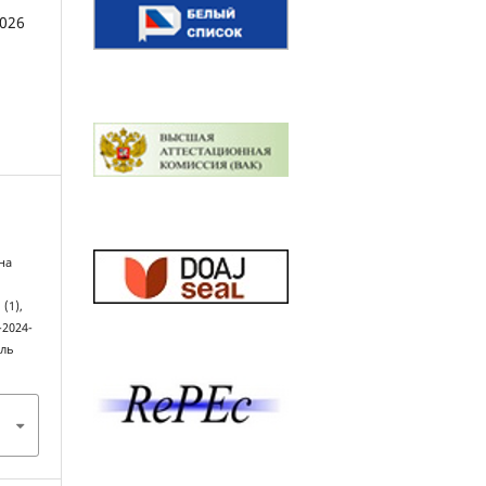
2026
на
, (1),
-2024-
аль