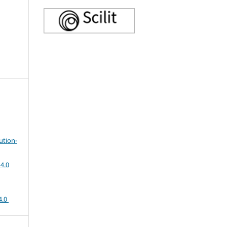
ution-
4.0
4.0