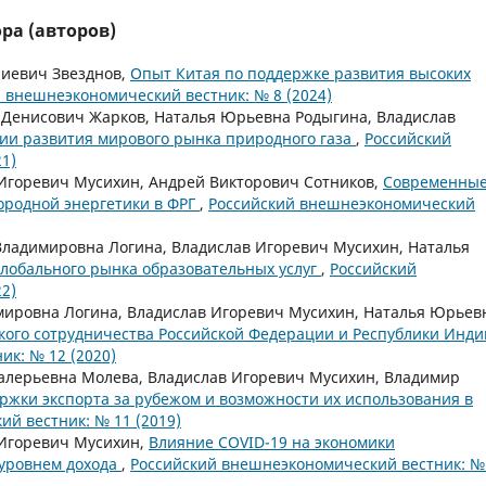
ра (авторов)
риевич Звезднов,
Опыт Китая по поддержке развития высоких
 внешнеэкономический вестник: № 8 (2024)
 Денисович Жарков, Наталья Юрьевна Родыгина, Владислав
ии развития мирового рынка природного газа
,
Российский
1)
Игоревич Мусихин, Андрей Викторович Сотников,
Современны
ородной энергетики в ФРГ
,
Российский внешнеэкономический
ладимировна Логина, Владислав Игоревич Мусихин, Наталья
лобального рынка образовательных услуг
,
Российский
2)
мировна Логина, Владислав Игоревич Мусихин, Наталья Юрьев
кого сотрудничества Российской Федерации и Республики Инд
к: № 12 (2020)
алерьевна Молева, Владислав Игоревич Мусихин, Владимир
жки экспорта за рубежом и возможности их использования в
й вестник: № 11 (2019)
 Игоревич Мусихин,
Влияние COVID-19 на экономики
 уровнем дохода
,
Российский внешнеэкономический вестник: №