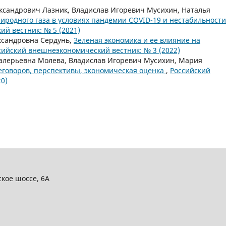
ксандрович Лазник, Владислав Игоревич Мусихин, Наталья
иродного газа в условиях пандемии COVID-19 и нестабильности
й вестник: № 5 (2021)
ксандровна Сердунь,
Зеленая экономика и ее влияние на
сийский внешнеэкономический вестник: № 3 (2022)
алерьевна Молева, Владислав Игоревич Мусихин, Мария
реговоров, перспективы, экономическая оценка
,
Российский
0)
ское шоссе, 6А