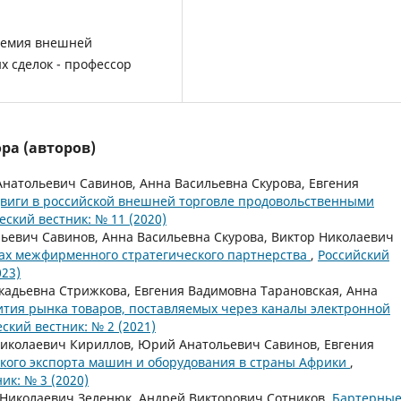
адемия внешней
х сделок - профессор
ра (авторов)
натольевич Савинов, Анна Васильевна Скурова, Евгения
двиги в российской внешней торговле продовольственными
ский вестник: № 11 (2020)
ьевич Савинов, Анна Васильевна Скурова, Виктор Николаевич
ках межфирменного стратегического партнерства
,
Российский
23)
адьевна Стрижкова, Евгения Вадимовна Тарановская, Анна
тия рынка товаров, поставляемых через каналы электронной
кий вестник: № 2 (2021)
Николаевич Кириллов, Юрий Анатольевич Савинов, Евгения
кого экспорта машин и оборудования в страны Африки
,
к: № 3 (2020)
Николаевич Зеленюк, Андрей Викторович Сотников,
Бартерны