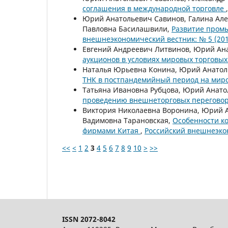
соглашения в международной торговле
Юрий Анатольевич Савинов, Галина Але
Павловна Басилашвили,
Развитие пром
внешнеэкономический вестник: № 5 (201
Евгений Андреевич Литвинов, Юрий Ан
аукционов в условиях мировых торговы
Наталья Юрьевна Конина, Юрий Анатол
ТНК в постпандемийный период на мир
Татьяна Ивановна Рубцова, Юрий Анато
проведению внешнеторговых перегово
Виктория Николаевна Воронина, Юрий А
Вадимовна Тарановская,
Особенности к
фирмами Китая
,
Российский внешнеэкон
<<
<
1
2
3
4
5
6
7
8
9
10
>
>>
ISSN 2072-8042