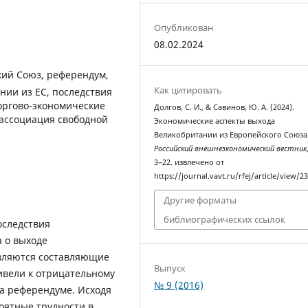
Опубликован
08.02.2024
кий Союз, референдум,
Как цитировать
нии из ЕС, последствия
торгово-экономические
Долгов, С. И., & Савинов, Ю. А. (2024).
 ассоциация свободной
Экономические аспекты выхода
Великобритании из Европейского Союза
Российский внешнеэкономический вестник
3–22. извлечено от
https://journal.vavt.ru/rfej/article/view/2
Другие форматы
библиографических ссылок
оследствия
а о выходе
вляются составляющие
Выпуск
ивели к отрицательному
№ 9 (2016)
а референдуме. Исходя
оятные трудности в