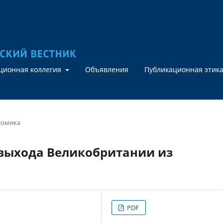
кционная коллегия
Объявления
Публикационная этик
номика
выхода Великобритании из
PDF