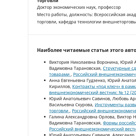
торговли
Доктор экономических наук, профессор
Место работы, должность: Всероссийская ак
торговли, кафедра технологии внешнеторговы
Наиболее читаемые статьи этого авто
Виктория Николаевна Воронина, Юрий А
Вадимовна Тарановская,
Структурные с
товарами
,
Российский внешнеэкономиче
Анна Евгеньевна Гудзенко, Юрий Анатол
Кириллов,
Контракты «под ключ» в рам
внешнеэкономический вестник: № 12 (20
Юрий Анатольевич Савинов, Любовь Арк
Васильевна Скурова,
Инструменты разви
торговли
,
Российский внешнеэкономичес
Галина Александровна Орлова, Виктор 
Вадимовна Тарановская,
Формы российс
Российский внешнеэкономический вестни
Юрий Анатольевич Савинов, Александр 