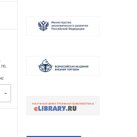
.
, (9),
342