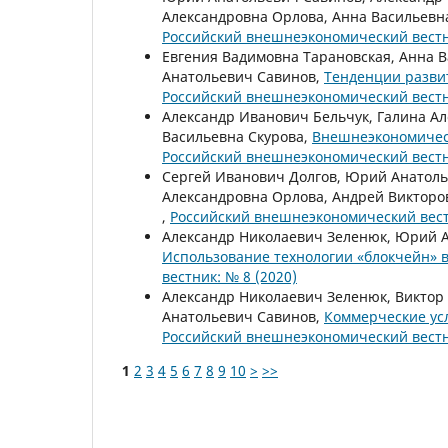
Александровна Орлова, Анна Васильевн
Российский внешнеэкономический вестни
Евгения Вадимовна Тарановская, Анна 
Анатольевич Савинов,
Тенденции разви
Российский внешнеэкономический вестни
Александр Иванович Бельчук, Галина А
Васильевна Скурова,
Внешнеэкономическ
Российский внешнеэкономический вестни
Сергей Иванович Долгов, Юрий Анатоль
Александровна Орлова, Андрей Викторо
,
Российский внешнеэкономический вестн
Александр Николаевич Зеленюк, Юрий А
Использование технологии «блокчейн» 
вестник: № 8 (2020)
Александр Николаевич Зеленюк, Виктор
Анатольевич Савинов,
Коммерческие ус
Российский внешнеэкономический вестни
1
2
3
4
5
6
7
8
9
10
>
>>