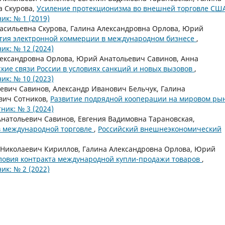
а Скурова,
Усиление протекционизма во внешней торговле СШ
к: № 1 (2019)
Васильевна Скурова, Галина Александровна Орлова, Юрий
тия электронной коммерции в международном бизнесе
,
к: № 12 (2024)
лександровна Орлова, Юрий Анатольевич Савинов, Анна
ие связи России в условиях санкций и новых вызовов
,
к: № 10 (2023)
евич Савинов, Александр Иванович Бельчук, Галина
вич Сотников,
Развитие подрядной кооперации на мировом ры
ик: № 3 (2024)
натольевич Савинов, Евгения Вадимовна Тарановская,
в международной торговле
,
Российский внешнеэкономический
 Николаевич Кириллов, Галина Александровна Орлова, Юрий
ловия контракта международной купли-продажи товаров
,
к: № 2 (2022)