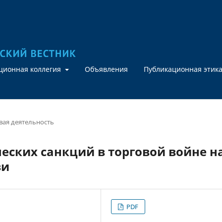
кционная коллегия
Объявления
Публикационная этик
ая деятельность
еских санкций в торговой войне н
зи
PDF