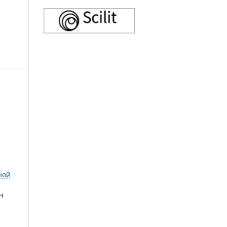
ной
ч