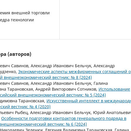
демия внешней торговли
федра технологии
ра (авторов)
евич Савинов, Александр Иванович Бельчук, Александр
Гудзенко,
Экономические аспекты межфирменных соглашений о
й внешнеэкономический вестник: № 8 (2024)
евич Савинов, Александр Иванович Бельчук, Галина
вна Тарановская, Андрей Викторович Сотников,
Использование
ссийский внешнеэкономический вестник: № 5 (2024)
адимовна Тарановская,
Искусственный интеллект в международ
кий вестник: № 4 (2020)
льевич Рыбец, Александр Иванович Бельчук, Юрий Анатольеви
,
Особенности подготовки контрактов генерального подряда в
внешнеэкономический вестник: № 6 (2024)
Николаевич Зеленюк, Евгения Вадимовна Тарановская, Галина