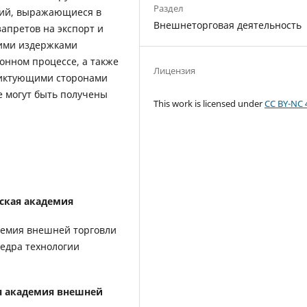
Раздел
ций, выражающиеся в
Внешнеторговая деятельность
апретов на экспорт и
кими издержками
онном процессе, а также
Лицензия
ликтующими сторонами
е могут быть получены
This work is licensed under
CC BY-NC 
ская академия
демия внешней торговли
федра технологии
я академия внешней