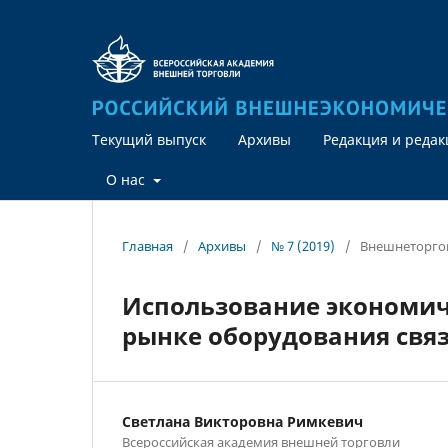
Текущий выпуск
Архивы
Редакция и реда
О нас
Главная
/
Архивы
/
№ 7 (2019)
/
Внешнеторгов
Использование экономич
рынке оборудования свя
Светлана Викторовна Римкевич
Всероссийская академия внешней торговли