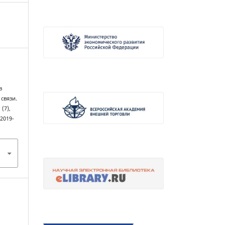
в
связи.
, (7),
-2019-