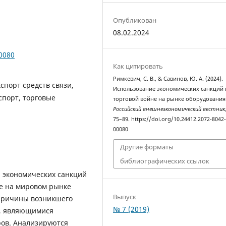
Опубликован
08.02.2024
00080
Как цитировать
Римкевич, С. В., & Савинов, Ю. А. (2024).
кспорт средств связи,
Использование экономических санкций 
спорт, торговые
торговой войне на рынке оборудования 
Российский внешнеэкономический вестник
75–89. https://doi.org/10.24412.2072-8042
00080
Другие форматы
библиографических ссылок
я экономических санкций
не на мировом рынке
Выпуск
 причины возникшего
№ 7 (2019)
м, являющимися
ов. Анализируются