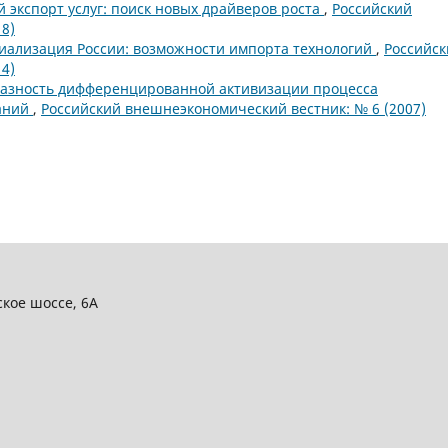
й экспорт услуг: поиск новых драйверов роста
,
Российский
8)
иализация России: возможности импорта технологий
,
Российск
4)
азность дифференцированной активизации процесса
паний
,
Российский внешнеэкономический вестник: № 6 (2007)
ское шоссе, 6А