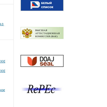
4.0
XXI
XXI
ное