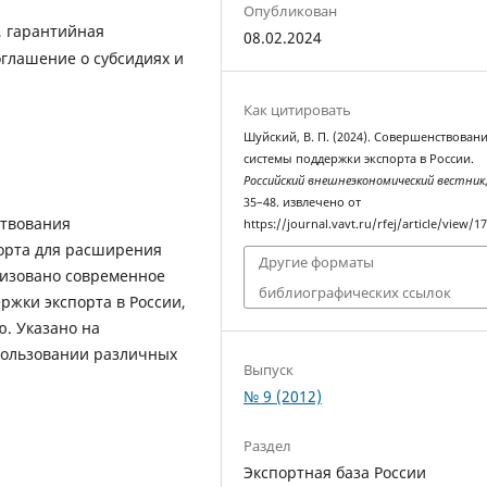
Опубликован
, гарантийная
08.02.2024
оглашение о субсидиях и
Как цитировать
Шуйский, В. П. (2024). Совершенствован
системы поддержки экспорта в России.
Российский внешнеэкономический вестник
35–48. извлечено от
ствования
https://journal.vavt.ru/rfej/article/view/1
орта для расширения
Другие форматы
ризовано современное
библиографических ссылок
ржки экспорта в России,
. Указано на
пользовании различных
Выпуск
№ 9 (2012)
Раздел
Экспортная база России