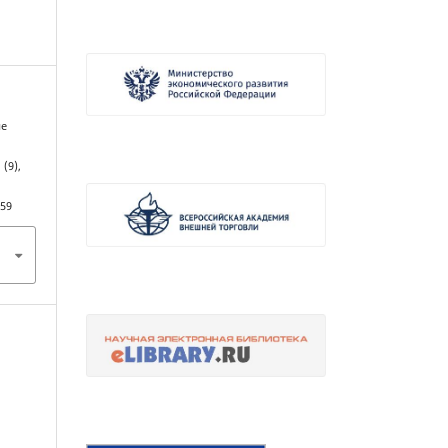
ие
, (9),
759