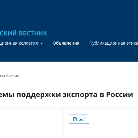
кционная коллегия
Объявления
Публикационная этик
аза России
емы поддержки экспорта в России
pdf