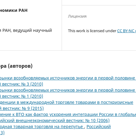
ономики РАН
Лицензия
ки РАН, ведущий научный
This work is licensed under
CC BY-NC 
ра (авторов)
ынки возобновляемых источников энергии в первой половине 
вестник: № 3 (2010)
ынки возобновляемых источников энергии в первой половине 
вестник: № 1 (2010)
денции в международной торговле товарами в посткризисные
вестник: № 9 (2015)
ение к ВТО как фактор ускорения интеграции России в глобаль
ийский внешнеэкономический вестник: № 10 (2006)
дная товарная торговля на перепутье
,
Российский
3)