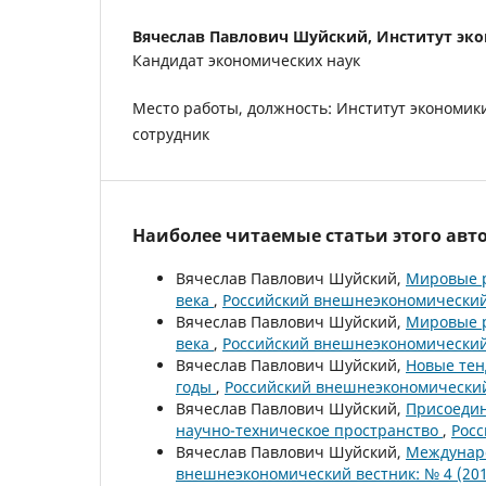
Вячеслав Павлович Шуйский,
Институт эк
Кандидат экономических наук
Место работы, должность: Институт экономи
сотрудник
Наиболее читаемые статьи этого авто
Вячеслав Павлович Шуйский,
Мировые р
века
,
Российский внешнеэкономический 
Вячеслав Павлович Шуйский,
Мировые р
века
,
Российский внешнеэкономический 
Вячеслав Павлович Шуйский,
Новые тен
годы
,
Российский внешнеэкономический 
Вячеслав Павлович Шуйский,
Присоедин
научно-техническое пространство
,
Росс
Вячеслав Павлович Шуйский,
Междунаро
внешнеэкономический вестник: № 4 (201