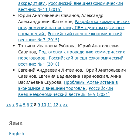
аккредитиву
,
Российский внешнеэкономический
вестник: № 11 (2015)
Юрий Анатольевич Савинов, Александр
Александрович Фатьянов,
Разработка коммерческих
предложений на поставку ПВН с учетом офсетных
соглашений
,
Российский внешнеэкономический
вестник: № 7 (2015)
Татьяна Ивановна Рубцова, Юрий Анатольевич
Савинов,
Подготовка к проведению коммерческих
переговоров
,
Российский внешнеэкономический
вестник: № 1 (2018)
Евгений Андреевич Литвинов, Юрий Анатольевич
Савинов, Евгения Вадимовна Тарановская, Анна
Васильевна Скурова,
Проблемы Афганистана в
экономике и внешней торговле
,
Российский
внешнеэкономический вестник: № 9 (2021)
<<
<
3
4
5
6
7
8
9
10
11
12
>
>>
Язык
English