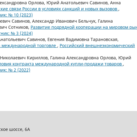
лександровна Орлова, Юрий Анатольевич Савинов, Анна
ие связи России в условиях санкций и новых вызовов
,
к: № 10 (2023)
евич Савинов, Александр Иванович Бельчук, Галина
вич Сотников,
Развитие подрядной кооперации на мировом ры
ик: № 3 (2024)
натольевич Савинов, Евгения Вадимовна Тарановская,
в международной торговле
,
Российский внешнеэкономический
 Николаевич Кириллов, Галина Александровна Орлова, Юрий
ловия контракта международной купли-продажи товаров
,
к: № 2 (2022)
ское шоссе, 6А