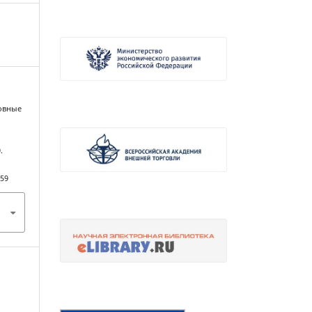
новные
.
359