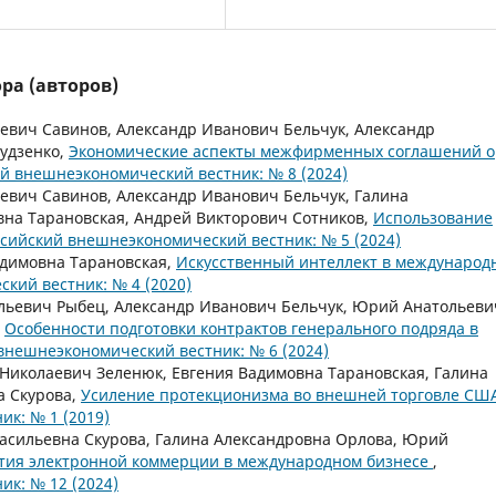
ра (авторов)
евич Савинов, Александр Иванович Бельчук, Александр
Гудзенко,
Экономические аспекты межфирменных соглашений о
й внешнеэкономический вестник: № 8 (2024)
евич Савинов, Александр Иванович Бельчук, Галина
вна Тарановская, Андрей Викторович Сотников,
Использование
ссийский внешнеэкономический вестник: № 5 (2024)
адимовна Тарановская,
Искусственный интеллект в международ
кий вестник: № 4 (2020)
льевич Рыбец, Александр Иванович Бельчук, Юрий Анатольеви
,
Особенности подготовки контрактов генерального подряда в
внешнеэкономический вестник: № 6 (2024)
Николаевич Зеленюк, Евгения Вадимовна Тарановская, Галина
а Скурова,
Усиление протекционизма во внешней торговле СШ
к: № 1 (2019)
Васильевна Скурова, Галина Александровна Орлова, Юрий
тия электронной коммерции в международном бизнесе
,
к: № 12 (2024)