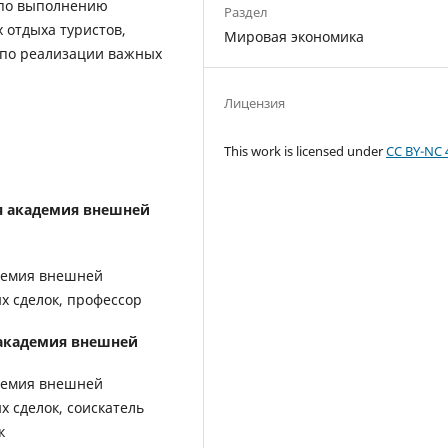
 по выполнению
Раздел
 отдыха туристов,
Мировая экономика
 по реализации важных
Лицензия
This work is licensed under
CC BY-NC 
я академия внешней
адемия внешней
х сделок, профессор
 академия внешней
адемия внешней
 сделок, соискатель
к