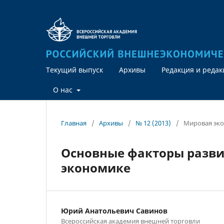
Текущий выпуск
Архивы
Редакция и реда
О нас
Главная
/
Архивы
/
№ 12 (2013)
/
Мировая эк
Основные факторы разви
экономике
Юрий Анатольевич Савинов
Всероссийская академия внешней торговли