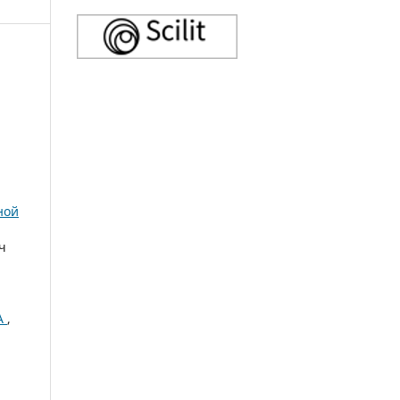
ной
ч
А
,