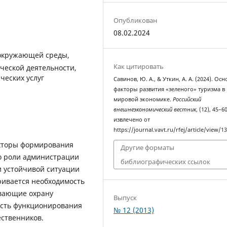
Опубликован
08.02.2024
 окружающей среды,
Как цитировать
ческой деятельности,
ческих услуг
Савинов, Ю. А., & Уткин, А. А. (2024). Ос
факторы развития «зеленого» туризма в
мировой экономике.
Российский
внешнеэкономический вестник
, (12), 45–60
извлечено от
https://journal.vavt.ru/rfej/article/view/1
акторы формирования
Другие форматы
но роли администрации
библиографических ссылок
и устойчивой ситуации
ривается необходимость
ивающие охрану
Выпуск
ость функционирования
№ 12 (2013)
ественников.