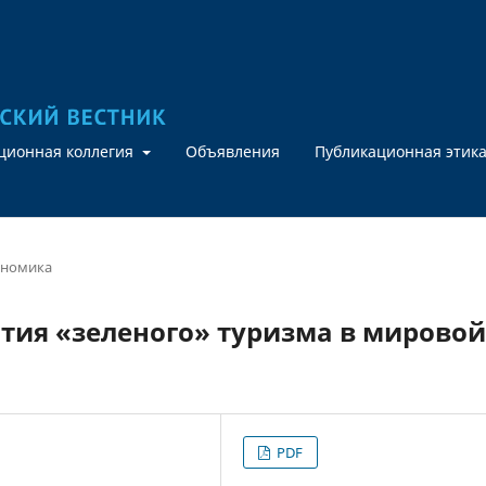
кционная коллегия
Объявления
Публикационная этик
ономика
тия «зеленого» туризма в мировой
PDF