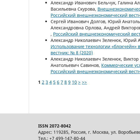
Александр Иванович Бельчук, Галина А
Васильевна Скурова,
Внешнеэкономическ
Российский внешнеэкономический вестни
Сергей Иванович Долгов, Юрий Анатоль
Александровна Орлова, Андрей Викторо
,
Российский внешнеэкономический вестн
Александр Николаевич Зеленюк, Юрий А
Использование технологии «блокчейн» 
вестник: № 8 (2020)
Александр Николаевич Зеленюк, Виктор
Анатольевич Савинов,
Коммерческие ус
Российский внешнеэкономический вестни
1
2
3
4
5
6
7
8
9
10
>
>>
ISSN 2072-8042
Адрес: 119285, Россия, г. Москва, ул. Воробьев
Тел.: +7 499-147-80-44