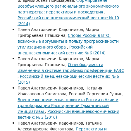
Владимировна Пономарева,
Формирование
Всеобъемлющего регионального экономического
партнерства: перспективы и последствия
,
Российский внешнеэкономический вестник: № 10
(2014)
Павел Анатольевич Кадочников, Мария
Григорьевна Пташкина,
Споры России в ВТО:
возможные аргументы в пользу прогрессивности
утилизационного сбора
,
Российский
внешнеэкономический вестник: № 6 (2014)
Павел Анатольевич Кадочников, Мария
Григорьевна Пташкина,
О необходимости
изменений в системе тарифных преференций ЕАЭС
,
Российский внешнеэкономический вестник: № 6
(2015)
Павел Анатольевич Кадочников, Наталия
Изяславовна Ячеистова, Евгений Сергеевич Гущин,
Внешнеэкономическая политика России в Азии и
трансформация Расширенной Туманганской
Инициативы
,
Российский внешнеэкономический
вестник: № 3 (2016)
Павел Анатольевич Кадочников, Татьяна
Александровна Флегонтова,
Перспективы и