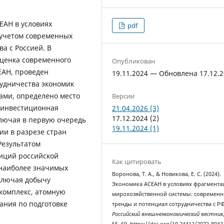
ЕАН в условиях
pdf
 учетом современных
а с Россией. В
оценка современного
Опубликован
ЕАН, проведен
19.11.2024 — Обновлена 17.12.
удничества экономик
ами, определено место
Версии
я инвестиционная
21.04.2026 (3)
17.12.2024 (2)
ключая в первую очередь
19.11.2024 (1)
ии в разрезе стран
Результатом
зиций российской
Как цитировать
 наиболее значимых
Воронова, Т. А., & Новикова, Е. С. (2024).
включая добычу
Экономика АСЕАН в условиях фрагмента
комплекс, атомную
мирохозяйственной системы: современ
вания по подготовке
тренды и потенциал сотрудничества с РФ
Российский внешнеэкономический вестник