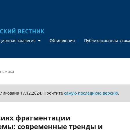
кционная коллегия
Объявления
Публикационная этик
ономика
бликована 17.12.2024. Прочтите
самую последнюю версию
.
виях фрагментации
емы: современные тренды и