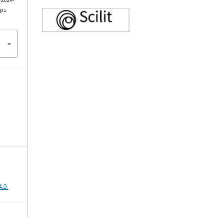
-2024-
брь
4.0