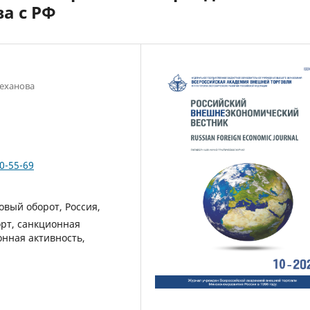
а с РФ
леханова
0-55-69
вый оборот, Россия,
орт, санкционная
онная активность,