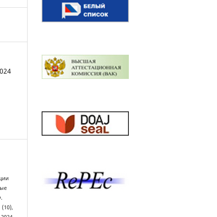
2024
ции
ные
.
, (10),