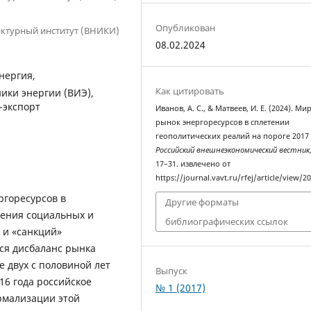
Опубликован
нктурный институт (ВНИКИ)
08.02.2024
энергия,
Как цитировать
ики энергии (ВИЭ),
-экспорт
Иванов, А. С., & Матвеев, И. Е. (2024). М
рынок энергоресурсов в сплетении
геополитических реалий на пороге 2017 
Российский внешнеэкономический вестник
17–31. извлечено от
https://journal.vavt.ru/rfej/article/view/2
ргоресурсов в
Другие форматы
рения социальных и
библиографических ссылок
 и «санкций»
ся дисбаланс рынка
е двух с половиной лет
Выпуск
16 года российское
№ 1 (2017)
рмализации этой