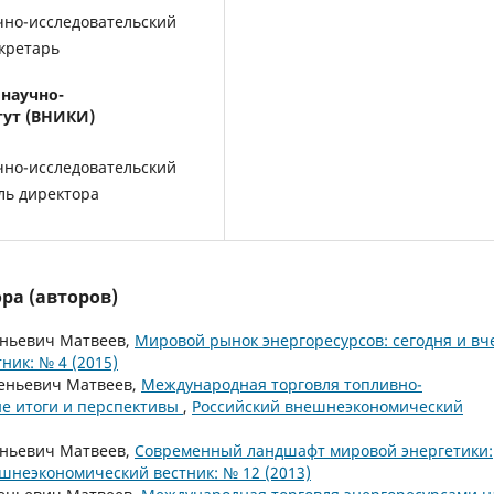
чно-исследовательский
кретарь
 научно-
тут (ВНИКИ)
чно-исследовательский
ль директора
ра (авторов)
еньевич Матвеев,
Мировой рынок энергоресурсов: сегодня и вч
ик: № 4 (2015)
геньевич Матвеев,
Международная торговля топливно-
е итоги и перспективы
,
Российский внешнеэкономический
еньевич Матвеев,
Современный ландшафт мировой энергетики:
шнеэкономический вестник: № 12 (2013)