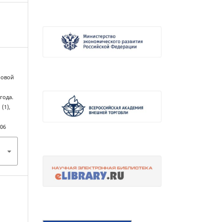
ировой
года.
, (1),
006