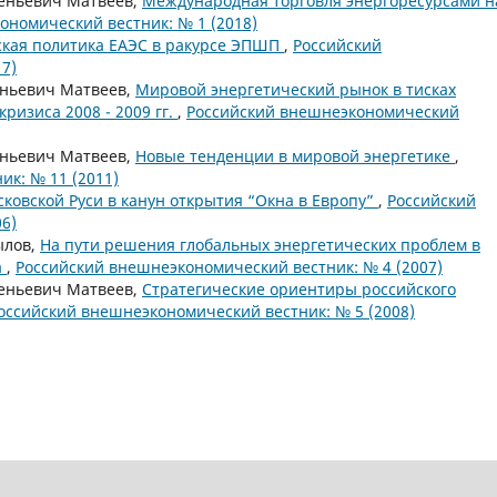
геньевич Матвеев,
Международная торговля энергоресурсами н
ономический вестник: № 1 (2018)
ская политика ЕАЭС в ракурсе ЭПШП
,
Российский
7)
еньевич Матвеев,
Мировой энергетический рынок в тисках
ризиса 2008 - 2009 гг.
,
Российский внешнеэкономический
еньевич Матвеев,
Новые тенденции в мировой энергетике
,
к: № 11 (2011)
ковской Руси в канун открытия “Окна в Европу”
,
Российский
6)
ылов,
На пути решения глобальных энергетических проблем в
а
,
Российский внешнеэкономический вестник: № 4 (2007)
геньевич Матвеев,
Стратегические ориентиры российского
оссийский внешнеэкономический вестник: № 5 (2008)