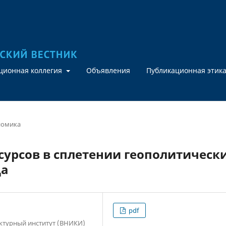
кционная коллегия
Объявления
Публикационная этик
номика
урсов в сплетении геополитическ
да
pdf
ктурный институт (ВНИКИ)