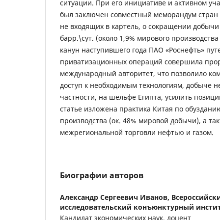
ситуации. При его инициативе и активном уча
был заключен совместный меморандум стран О
не входящих в картель, о сокращении добычи
барр.\сут. (около 1,9% мирового производства в
канун наступившего года ПАО «Роснефть» пу
приватизационных операций совершила прор
международный авторитет, что позволило к
доступ к необходимым технологиям, добыче н
частности, на шельфе Египта, усилить позици
статье изложена практика Китая по обузданию
производства (ок. 48% мировой добычи), а та
межрегиональной торговли нефтью и газом.
Биографии авторов
Александр Сергеевич Иванов,
Всероссийски
исследовательский конъюнктурный инсти
Кандидат экономических наук, доцент