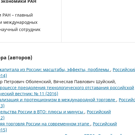
 экономики РАН
и РАН – главный
 и международных
 научный сотрудник
ра (авторов)
капитала из России: масштабы, эффекты, проблемы
,
Российски
14)
р Петрович Оболенский, Вячеслав Павлович Шуйский,
роцессе преодоления технологического отставания российской
еский вестник: № 11 (2016)
ализация и протекционизм в международной торговле
,
Россий
3)
ельства России в ВТО: плюсы и минусы
,
Российский
2)
я торговля России на современном этапе
,
Российский
15)