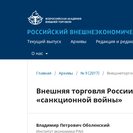
Текущий выпуск
Архивы
Редакция и реда
О нас
Главная
/
Архивы
/
№ 9 (2017)
/
Внешнеторгов
Внешняя торговля России
«санкционной войны»
Владимир Петрович Оболенский
Институт экономики РАН