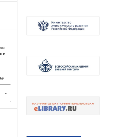
вля
н и
969