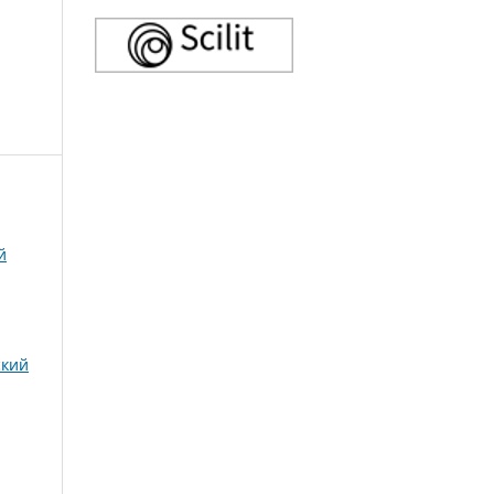
й
ский