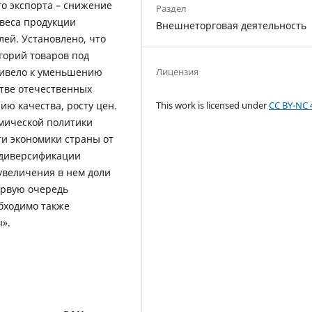
го экспорта – снижение
Раздел
 веса продукции
Внешнеторговая деятельность
лей. Установлено, что
горий товаров под
ривело к уменьшению
Лицензия
тве отечественных
This work is licensed under
CC BY-NC 
ию качества, росту цен.
мической политики
и экономики страны от
 диверсификации
увеличения в нем доли
ервую очередь
бходимо также
».