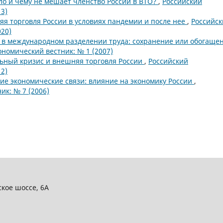
ло и чему не мешает членство России в ВТО?
,
Российский
3)
я торговля России в условиях пандемии и после нее
,
Российск
20)
 в международном разделении труда: сохранение или обогаще
номический вестник: № 1 (2007)
ьный кризис и внешняя торговля России
,
Российский
2)
е экономические связи: влияние на экономику России
,
к: № 7 (2006)
ское шоссе, 6А