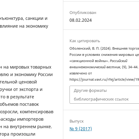
Опубликован
нъюнктура, санкции и
08.02.2024
 влияние на экономику
Как цитировать
Оболенский, В. П. (2024). Внешняя торго
России в условиях снижения мировых це
«санкционной войны».
Российский
ен на мировых товарных
внешнеэкономический вестник
, (9), 34–44.
извлечено от
влю и экономику России
https://journal.vavt.ru/rfej/article/view/1
ательной ценовой
учки от экспорта и
Другие форматы
то в результате
библиографических ссылок
 объемов поставок
возросли, компенсировав
расходы импортеров
Выпуск
ен на внутреннем рынке.
№ 9 (2017)
ктора произошли