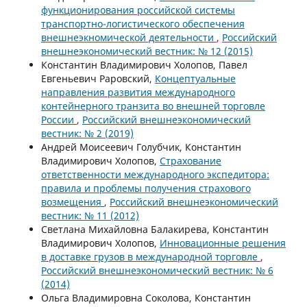
функционирования российской системы
транспортно-логистического обеспечения
внешнеэкномической деятельности
,
Российский
внешнеэкономический вестник: № 12 (2015)
Константин Владимирович Холопов, Павел
Евгеньевич Раровский,
Концептуальные
направления развития международного
контейнерного транзита во внешней торговле
России
,
Российский внешнеэкономический
вестник: № 2 (2019)
Андрей Моисеевич Голубчик, Константин
Владимирович Холопов,
Страхование
ответственности международного экспедитора:
правила и проблемы получения страхового
возмещения
,
Российский внешнеэкономический
вестник: № 11 (2012)
Светлана Михайловна Балакирева, Константин
Владимирович Холопов,
Инновационные решения
в доставке грузов в международной торговле
,
Российский внешнеэкономический вестник: № 6
(2014)
Ольга Владимировна Соколова, Константин