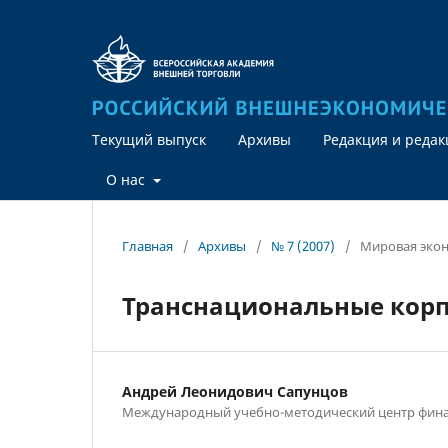
Текущий выпуск
Архивы
Редакция и реда
О нас
Главная
/
Архивы
/
№ 7 (2007)
/
Мировая эко
Транснациональные кор
Андрей Леонидович Сапунцов
Международный учебно-методический центр фин