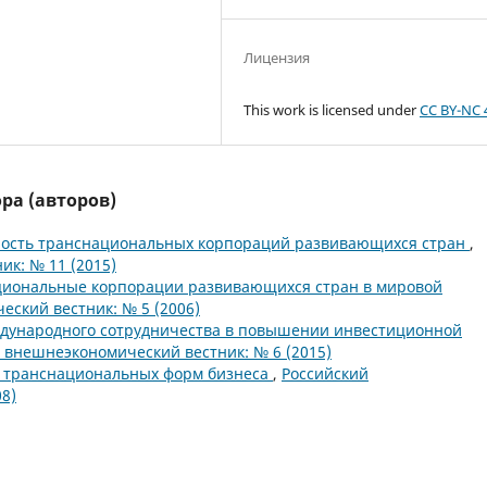
Лицензия
This work is licensed under
CC BY-NC 
ра (авторов)
ность транснациональных корпораций развивающихся стран
,
к: № 11 (2015)
циональные корпорации развивающихся стран в мировой
ский вестник: № 5 (2006)
дународного сотрудничества в повышении инвестиционной
 внешнеэкономический вестник: № 6 (2015)
 транснациональных форм бизнеса
,
Российский
8)