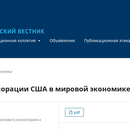
кционная коллегия
Объявления
Публикационная этик
номика
порации США в мировой экономик
pdf
ансового мониторинга