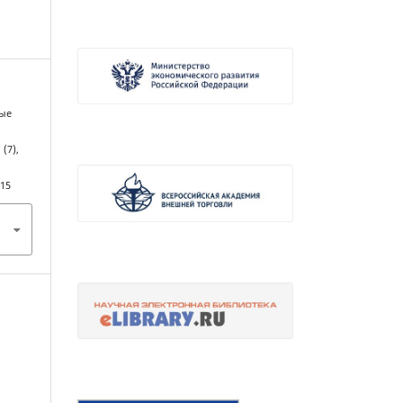
ные
, (7),
615