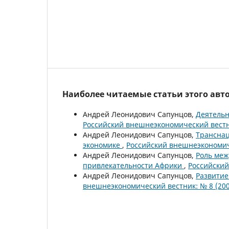
Наиболее читаемые статьи этого авто
Андрей Леонидович Сапунцов,
Деятель
Российский внешнеэкономический вестни
Андрей Леонидович Сапунцов,
Трансна
экономике
,
Российский внешнеэкономиче
Андрей Леонидович Сапунцов,
Роль меж
привлекательности Африки
,
Российский
Андрей Леонидович Сапунцов,
Развитие
внешнеэкономический вестник: № 8 (200