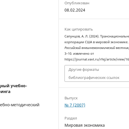
Опубликован
08.02.2024
Как цитировать
Сапунцов, А. Л. (2024). Транснациональ
корпорации США в мировой экономике.
Российский внешнеэкономический вестник
3–10. извлечено от
https://journal.vavt.ru/rfej/article/view/1
Другие форматы
библиографических ссылок
ный учебно-
ринга
Выпуск
чебно-методический
№ 7 (2007)
Раздел
Мировая экономика