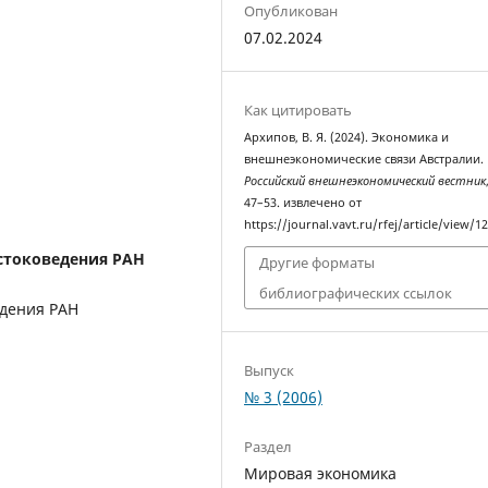
Опубликован
07.02.2024
Как цитировать
Архипов, В. Я. (2024). Экономика и
внешнеэкономические связи Австралии.
Российский внешнеэкономический вестник
47–53. извлечено от
https://journal.vavt.ru/rfej/article/view/1
стоковедения РАН
Другие форматы
библиографических ссылок
едения РАН
Выпуск
№ 3 (2006)
Раздел
Мировая экономика