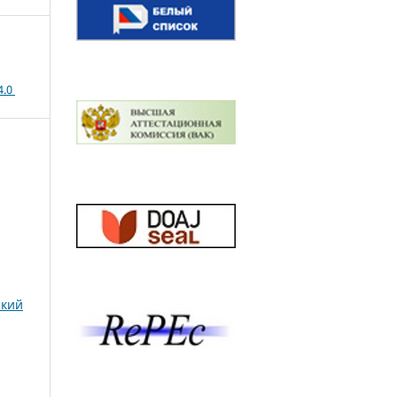
4.0
ский