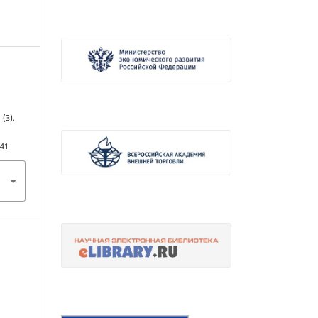
, (3),
241