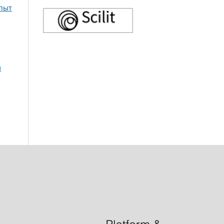
опыт
й