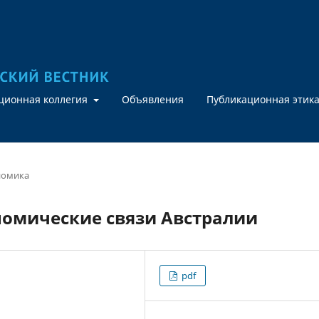
кционная коллегия
Объявления
Публикационная этик
номика
омические связи Австралии
pdf