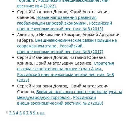
торговле
,
Российский внешнеэкономический
вестник: № 4 (2022)
Сергей Иванович Долгов, Юрий Анатольевич
Савинов,
Новые направления развития
глобализации мировой экономики
,
Российский
внешнеэкономический вестник: № 8 (2015)
Александр Николаевич Захаров, Анджей Артурович
Габарта,
Внешнеэкономические связи Польши на
современном этапе
,
Российский
внешнеэкономический вестник: № 6 (2017)
Сергей Иванович Долгов, Наталия Юрьевна
Конина, Юрий Анатольевич Савинов,
Стратегия
выхода экспортеров на рынки стран Азии
,
Российский внешнеэкономический вестник: № 8
(2023)
Сергей Иванович Долгов, Юрий Анатольевич
Савинов,
Влияние вспышки нового коронавируса на
международную торговлю
,
Российский
внешнеэкономический вестник: № 2 (2020)
1
2
3
4
5
6
7
8
9
>
>>