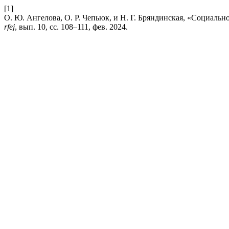
[1]
О. Ю. Ангелова, О. Р. Чепьюк, и Н. Г. Бряндинская, «Социаль
rfej
, вып. 10, сс. 108–111, фев. 2024.