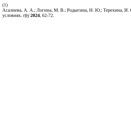
(1)
Асалиева, А. А.; Логина, М. В.; Родыгина, Н. Ю.; Терехина, И
условиях.
rfej
2024
, 62-72.