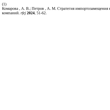
(1)
Комарова , А. В.; Петров , А. М. Стратегия импортозамещени
компаний.
rfej
2024
, 51-62.