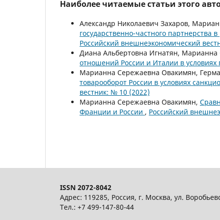
Наиболее читаемые статьи этого авто
Александр Николаевич Захаров, Мариа
государственно-частного партнерства 
Российский внешнеэкономический вестни
Диана Альбертовна Игнатян, Марианна
отношений России и Италии в условиях
Марианна Сережаевна Овакимян, Герм
товарооборот России в условиях санкци
вестник: № 10 (2022)
Марианна Сережаевна Овакимян,
Сравн
Франции и России
,
Российский внешнеэ
ISSN 2072-8042
Адрес: 119285, Россия, г. Москва, ул. Воробьев
Тел.: +7 499-147-80-44