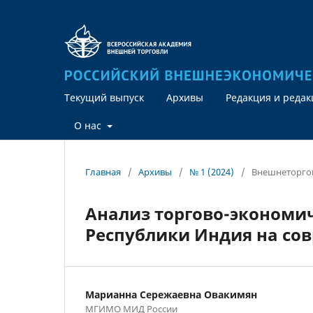
Текущий выпуск
Архивы
Редакция и реда
О нас
Главная
/
Архивы
/
№ 1 (2024)
/
Внешнеторгов
Анализ торгово-экономич
Республики Индия на со
Марианна Сережаевна Овакимян
МГИМО МИД России