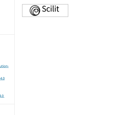
ution-
4.0
4.0