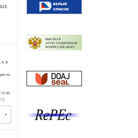
2026
 А. В.
дия на
-72-85
г.)