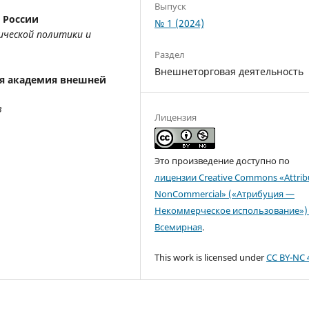
Выпуск
России
№ 1 (2024)
ческой политики и
Раздел
Внешнеторговая деятельность
ая академия внешней
в
Лицензия
Это произведение доступно по
лицензии Creative Commons «Attrib
NonCommercial» («Атрибуция —
Некоммерческое использование») 
Всемирная
.
This work is licensed under
CC BY-NC 