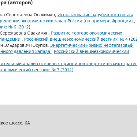
ра (авторов)
нна Сережаевна Овакимян,
Использование зарубежного опыта
в решении экономических задач России (на примере Франции)
,
к: № 6 (2012)
 Сережаевна Овакимян,
Развитие торгово-экономических
 пандемии
,
Российский внешнеэкономический вестник: № 4 (20
ан Эльдарович Юсупов,
Энергетический кризис: нефтегазовый
онного давления Запада
,
Российский внешнеэкономический
ительный анализ основных принципов энергетических страте
кономический вестник: № 7 (2012)
ское шоссе, 6А