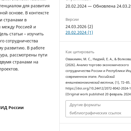
енциалом для развития
20.02.2024 — Обновлена 24.03.
ной основе. В контексте
Версии
и странами в
24.03.2026 (2)
 между Россией и
20.02.2024 (1)
ель статьи – изучить
го сотрудничества
му развитию. В работе
Как цитировать
тура, рассмотрены пути
Овакимян, М. С., Нидзий, Е. А., & Волкова,
двумя странами на
(2026). Анализ торгово-экономического
проектов.
сотрудничества России и Республики Ин
современном этапе.
Российский
внешнеэкономический вестник
, (1), 72–85.
https://doi.org/10.24412/2072-8042-2024-1
(Original work published 20 февраль 2024 
Другие форматы
ИД России
библиографических ссылок