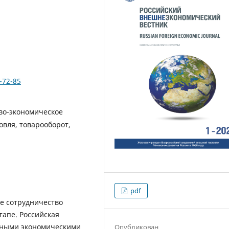
-72-85
во-экономическое
овля, товарооборот,
pdf
ое сотрудничество
тапе. Российская
жными экономическими
Опубликован